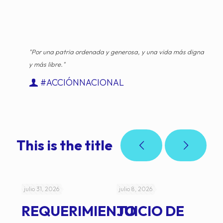
"Por una patria ordenada y generosa, y una vida más digna
y más libre."
#ACCIÓNNACIONAL
This is the title
julio 31, 2026
julio 8, 2026
jul
REQUERIMIENTO
JUICIO DE
A