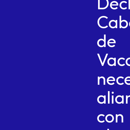
Dec
Cab
de
Vac
nec
alia
con