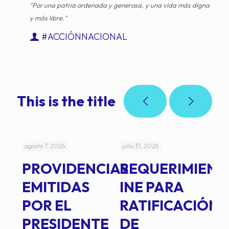
"Por una patria ordenada y generosa, y una vida más digna
y más libre."
#ACCIÓNNACIONAL
This is the title
agosto 7, 2026
julio 31, 2026
jul
PROVIDENCIAS
REQUERIMIENT
J
EMITIDAS
INE PARA
I
POR EL
RATIFICACIÓN
P
PRESIDENTE
DE
P