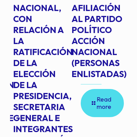
E
NACIONAL,
AFILIACIÓN
O
E
CON
AL PARTIDO
L
RELACIÓN A
POLÍTICO
R
TE
LA
ACCIÓN
RATIFICACIÓN
NACIONAL
DE LA
(PERSONAS
ELECCIÓN
ENLISTADAS)
ION
DE LA
PRESIDENCIA,
Read
SECRETARIA
more
NTE
GENERAL E
INTEGRANTES