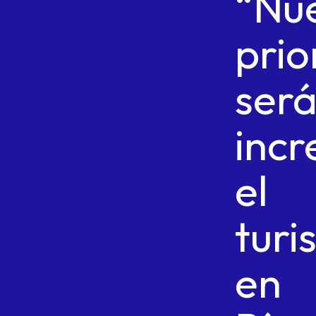
“Nu
prio
ser
inc
el
turi
en