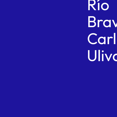
Río
Brav
Car
Uliv