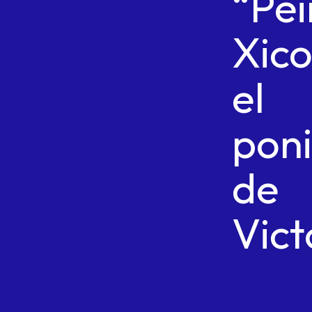
“Pei
Xic
el
pon
de
Vict