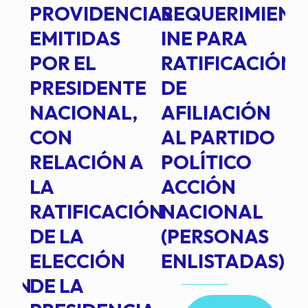
PROVIDENCIAS
REQUERIMIENT
J
EMITIDAS
INE PARA
I
POR EL
RATIFICACIÓN
P
PRESIDENTE
DE
P
E
NACIONAL,
AFILIACIÓN
O
E
CON
AL PARTIDO
L
RELACIÓN A
POLÍTICO
R
TE
LA
ACCIÓN
RATIFICACIÓN
NACIONAL
DE LA
(PERSONAS
ELECCIÓN
ENLISTADAS)
ION
DE LA