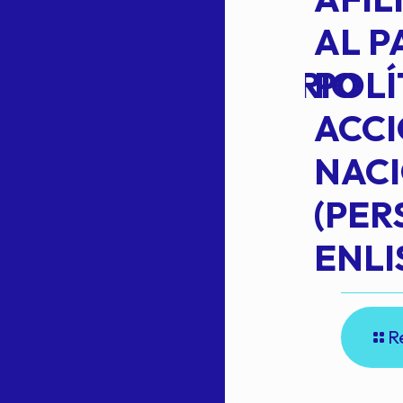
TRANSITO
AL P
EXTRAORDINARIO
POLÍ
ACC
NAC
Read more
(PE
N
ENLI
R
E