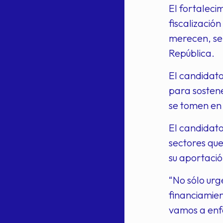
El fortaleci
fiscalizació
merecen, se
República.
El candidato
para sostene
se tomen en 
El candidat
sectores qu
su aportació
“No sólo urg
financiamien
vamos a enfo