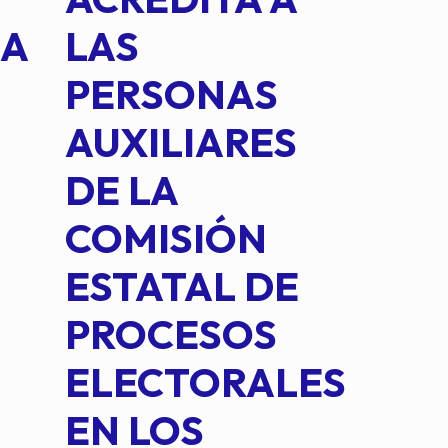
NA
LAS
SUS
PERSONAS
CO
AUXILIARES
IN
DE LA
2 D
COMISIÓN
FO
ESTATAL DE
INT
PROCESOS
DE 
ELECTORALES
COM
EN LOS
PE