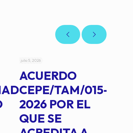
julio 5, 2026
julio 4, 2026
ACUERDO
AC
MAD
CEPE/TAM/015-
CEP
O
2026 POR EL
14B
QUE SE
MED
ACREDITA A
CUA