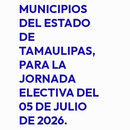
MUNICIPIOS
DE 
DEL ESTADO
PLA
DE
OM
TAMAULIPAS,
LOP
PARA LA
JORNADA
ELECTIVA DEL
05 DE JULIO
DE 2026.