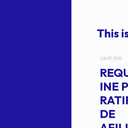
This is
julio 4, 2026
julio 31, 2026
ACUERDO
REQ
CEPE-TAM-
INE 
014-2026
RATI
L
APROBACIÓN
DE
VOTO EN
AFIL