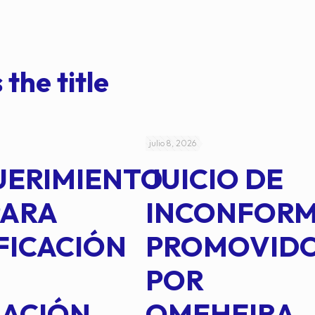
 the title
julio 8, 2026
UERIMIENTO
JUICIO DE
PARA
INCONFOR
FICACIÓN
PROMOVID
POR
IACIÓN
OMEHEIRA