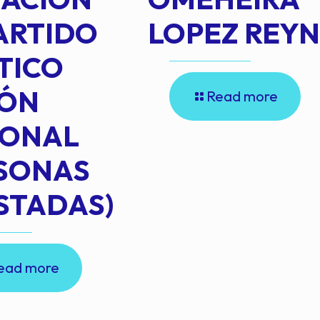
ARTIDO
LOPEZ REY
TICO
IÓN
Read more
IONAL
RSONAS
STADAS)
ead more