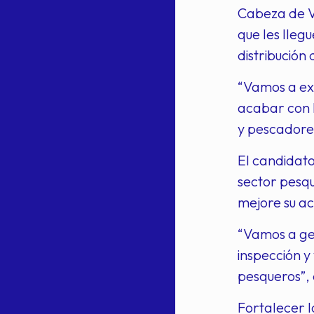
Cabeza de Va
que les lleg
distribución 
“Vamos a exi
acabar con l
y pescadores
El candidato
sector pesqu
mejore su ac
“Vamos a gen
inspección y
pesqueros”, 
Fortalecer l