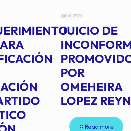
julio 8, 2026
UERIMIENTO
JUICIO DE
PARA
INCONFOR
FICACIÓN
PROMOVID
POR
IACIÓN
OMEHEIRA
ARTIDO
LOPEZ REY
TICO
IÓN
Read more