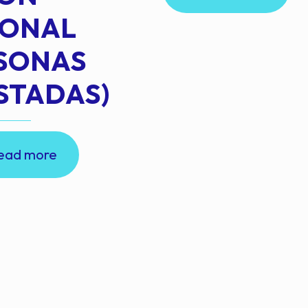
IONAL
RSONAS
STADAS)
ead more