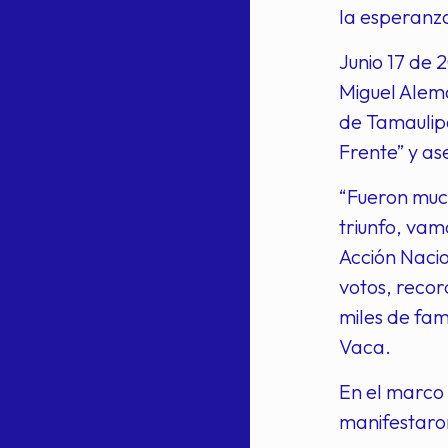
la esperanza
Junio 17 de 
Miguel Alemá
de Tamaulipa
Frente” y as
“Fueron much
triunfo, vamo
Acción Nacio
votos, recor
miles de fam
Vaca.
En el marco 
manifestaro