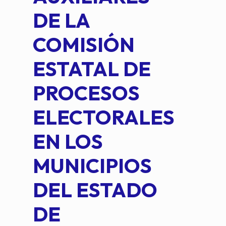
DE LA
2 D
COMISIÓN
FO
ESTATAL DE
INT
PROCESOS
DE 
ELECTORALES
COM
EN LOS
PE
MUNICIPIOS
DE 
DEL ESTADO
PLA
DE
OM