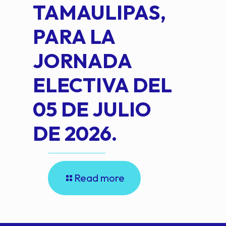
TAMAULIPAS,
LOP
PARA LA
JORNADA
ELECTIVA DEL
05 DE JULIO
DE 2026.
Read more