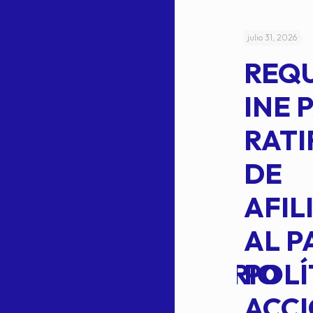
julio 4, 2026
julio 31, 2026
ACUERDO
REQ
CEPE-TAM-
INE 
014-2026
RATI
L
APROBACIÓN
DE
VOTO EN
AFIL
TRANSITO
AL P
EXTRAORDINARIO
POLÍ
ACC