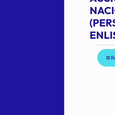
NAC
Read more
(PE
N
ENLI
R
E