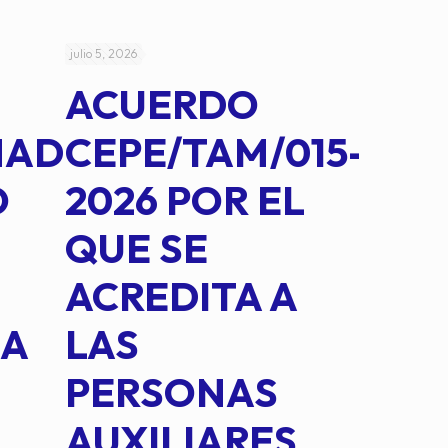
julio 5, 2026
julio 4, 2026
ACUERDO
AC
MAD
CEPE/TAM/015-
CEP
O
2026 POR EL
14B
QUE SE
MED
ACREDITA A
CUA
NA
LAS
SUS
PERSONAS
CO
AUXILIARES
IN