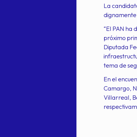
La candidata
dignamente a
“El PAN ha 
próximo prim
Diputada Fed
infraestruct
tema de seg
En el encuen
Camargo, Nu
Villarreal, 
respectivam