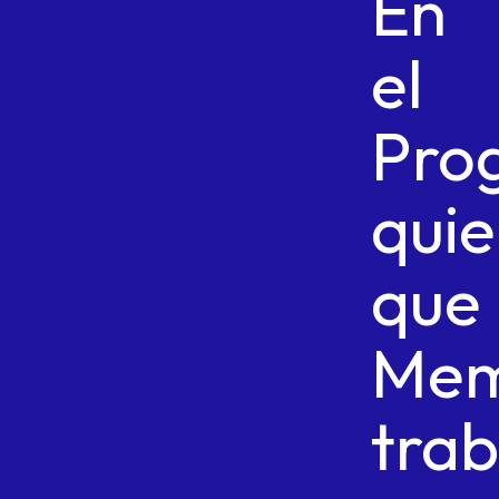
En
el
Pro
quie
que
Me
trab