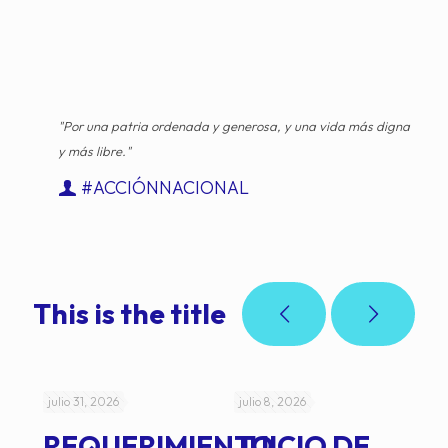
"Por una patria ordenada y generosa, y una vida más digna
y más libre."
#ACCIÓNNACIONAL
This is the title
julio 31, 2026
julio 8, 2026
jul
REQUERIMIENTO
JUICIO DE
A