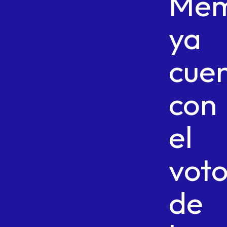
Me
ya
cue
con
el
vot
de