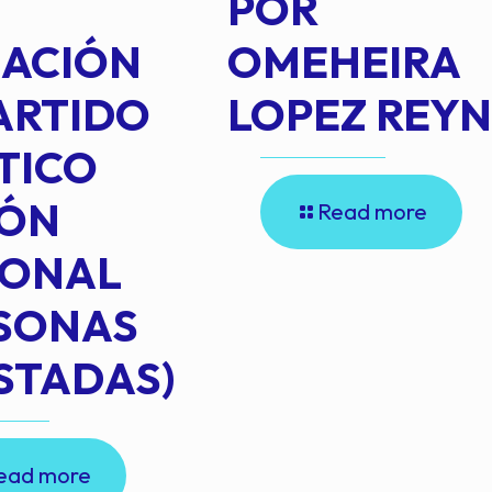
POR
IACIÓN
OMEHEIRA
ARTIDO
LOPEZ REY
TICO
IÓN
Read more
IONAL
RSONAS
STADAS)
ead more