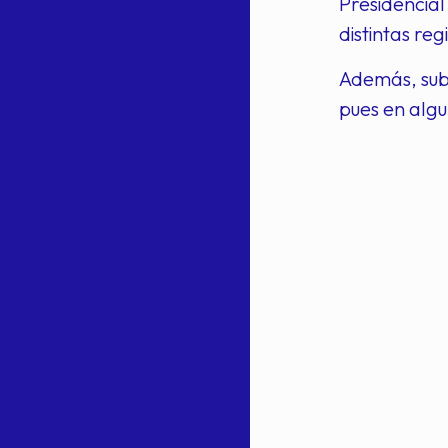
Presidencial
distintas reg
Además, subr
pues en alg