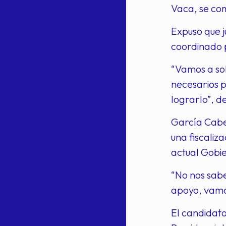
Vaca, se com
Expuso que j
coordinado 
“Vamos a sol
necesarios p
lograrlo”, d
García Cabe
una fiscaliz
actual Gobi
“No nos sabe
apoyo, vamos
El candidat