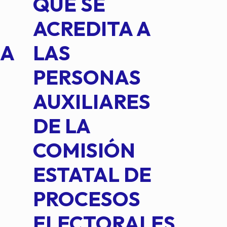
QUE SE
MED
ACREDITA A
CUA
NA
LAS
SUS
PERSONAS
CO
AUXILIARES
IN
DE LA
2 D
COMISIÓN
FO
ESTATAL DE
INT
PROCESOS
DE 
ELECTORALES
COM