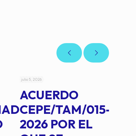
julio 5, 2026
julio 4, 2026
ACUERDO
AC
MAD
CEPE/TAM/015-
CEP
O
2026 POR EL
14B