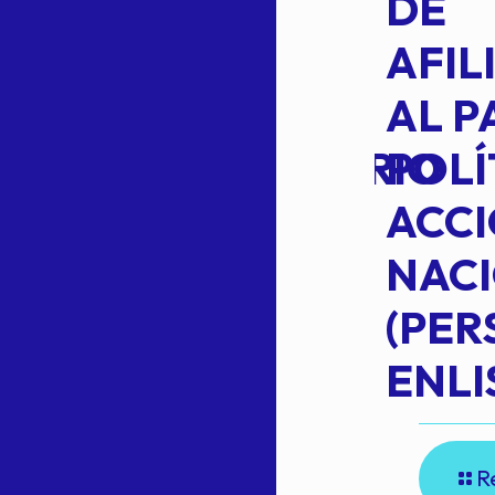
L
APROBACIÓN
DE
VOTO EN
AFIL
TRANSITO
AL P
EXTRAORDINARIO
POLÍ
ACC
NAC
Read more
(PE
N
ENLI
R