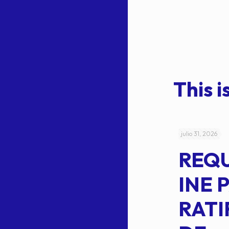
This is
julio 4, 2026
julio 31, 2026
ACUERDO
REQ
CEPE-TAM-
INE 
014-2026
RATI