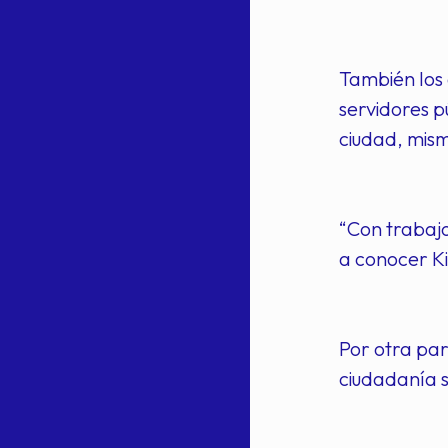
También los 
servidores p
ciudad, mism
“Con trabajo
a conocer Ki
Por otra par
ciudadanía s