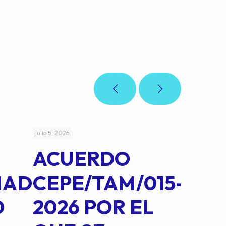
julio 5, 2026
julio 4, 2026
ACUERDO
AC
MAD
CEPE/TAM/015-
CEP
O
2026 POR EL
14B