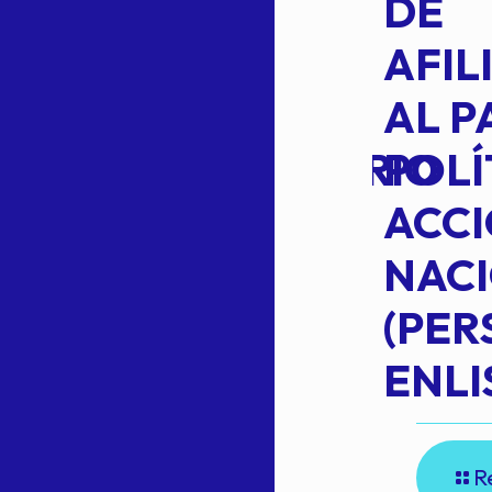
L
APROBACIÓN
DE
VOTO EN
AFIL
TRANSITO
AL P
EXTRAORDINARIO
POLÍ
ACC
NAC
Read more
(PE
N
ENLI
R