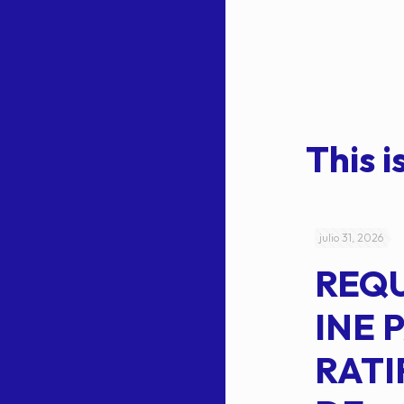
This is
julio 4, 2026
julio 31, 2026
ACUERDO
REQ
CEPE-TAM-
INE 
014-2026
RATI