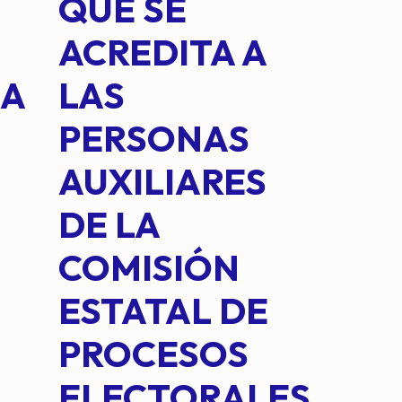
QUE SE
MED
ACREDITA A
CUA
NA
LAS
SUS
PERSONAS
CO
AUXILIARES
IN
DE LA
2 D
COMISIÓN
FO
ESTATAL DE
INT
PROCESOS
DE 
ELECTORALES
COM