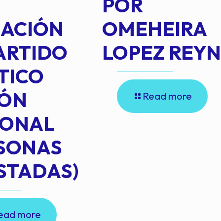
POR
IACIÓN
OMEHEIRA
ARTIDO
LOPEZ REY
TICO
IÓN
Read more
IONAL
RSONAS
STADAS)
ead more