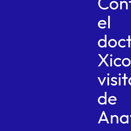
Con
el
doc
Xic
visi
de
Ana