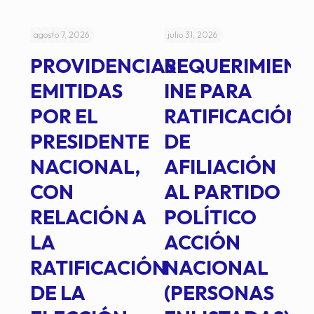
agosto 7, 2026
julio 31, 2026
jul
PROVIDENCIAS
REQUERIMIENT
J
EMITIDAS
INE PARA
I
POR EL
RATIFICACIÓN
P
PRESIDENTE
DE
P
E
NACIONAL,
AFILIACIÓN
O
E
CON
AL PARTIDO
L
RELACIÓN A
POLÍTICO
R
TE
LA
ACCIÓN
RATIFICACIÓN
NACIONAL
DE LA
(PERSONAS