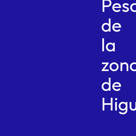
Pes
de
la
zon
de
Higu