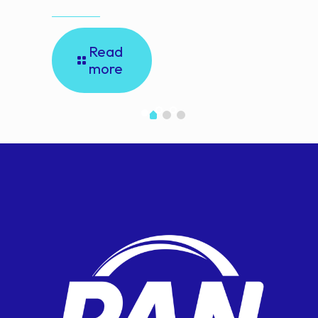
Read
more