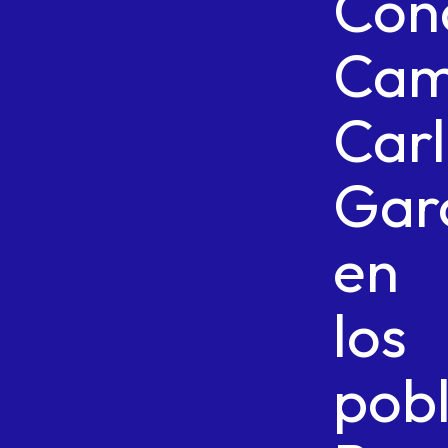
Con
Cam
Car
Gar
en
los
pob