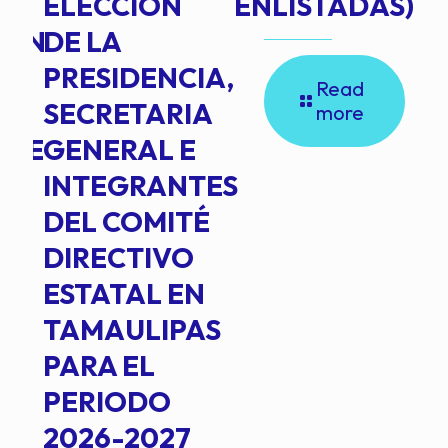
ELECCIÓN
ENLISTADAS)
ION
DE LA
PRESIDENCIA,
Read
SECRETARIA
more
NTE
GENERAL E
INTEGRANTES
DEL COMITÉ
DIRECTIVO
ESTATAL EN
TAMAULIPAS
PARA EL
PERIODO
2026-2027