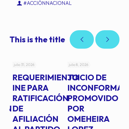
#ACCIÓNNACIONAL
This is the title
julio 31, 2026
julio 8, 2026
jul
REQUERIMIENTO
JUICIO DE
A
-
INE PARA
INCONFORMAD
C
RATIFICACIÓN
PROMOVIDO
2
IÓN
DE
POR
Q
AFILIACIÓN
OMEHEIRA
A