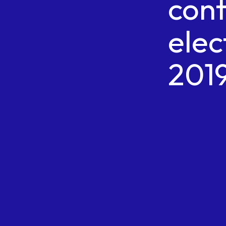
con
elec
201