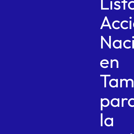
List
Acc
Nac
en
Tam
par
la