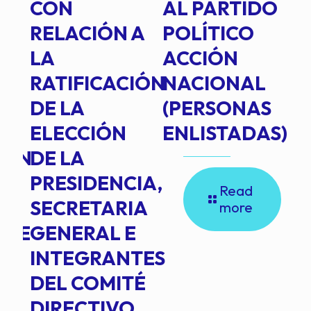
E
CON
AL PARTIDO
L
RELACIÓN A
POLÍTICO
R
TE
LA
ACCIÓN
RATIFICACIÓN
NACIONAL
DE LA
(PERSONAS
ELECCIÓN
ENLISTADAS)
ION
DE LA
PRESIDENCIA,
Read
SECRETARIA
more
NTE
GENERAL E
INTEGRANTES
DEL COMITÉ
DIRECTIVO