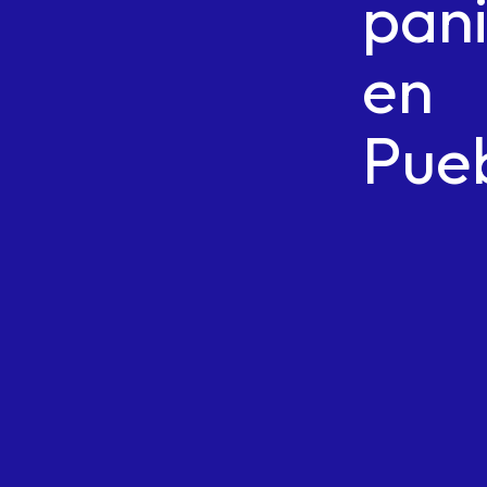
pan
en
Pue