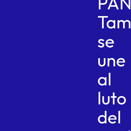
PA
Tam
se
une
al
luto
del