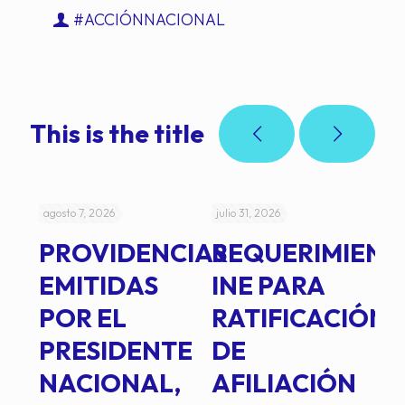
#ACCIÓNNACIONAL
This is the title
agosto 7, 2026
julio 31, 2026
jul
PROVIDENCIAS
REQUERIMIENT
J
EMITIDAS
INE PARA
I
POR EL
RATIFICACIÓN
P
PRESIDENTE
DE
P
E
NACIONAL,
AFILIACIÓN
O