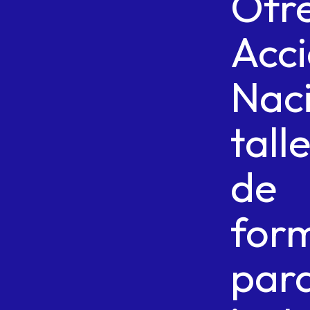
Ofr
Acc
Nac
tall
de
for
par