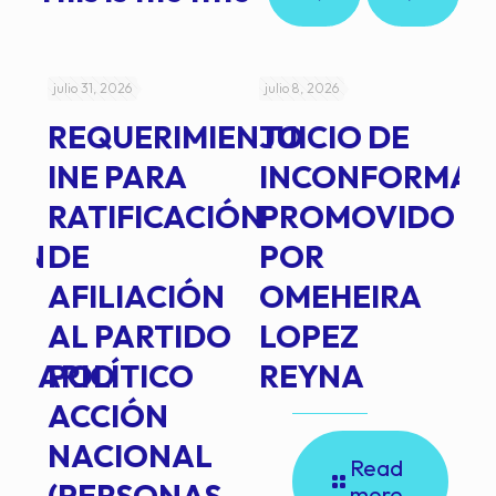
julio 31, 2026
julio 8, 2026
jul
REQUERIMIENTO
JUICIO DE
A
-
INE PARA
INCONFORMAD
C
RATIFICACIÓN
PROMOVIDO
2
IÓN
DE
POR
Q
AFILIACIÓN
OMEHEIRA
A
AL PARTIDO
LOPEZ
L
INARIO
POLÍTICO
REYNA
P
ACCIÓN
A
NACIONAL
D
Read
(PERSONAS
C
more