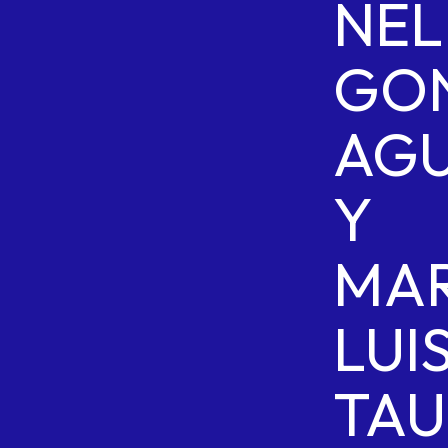
NEL
GO
AGU
Y
MAR
LUI
TAU