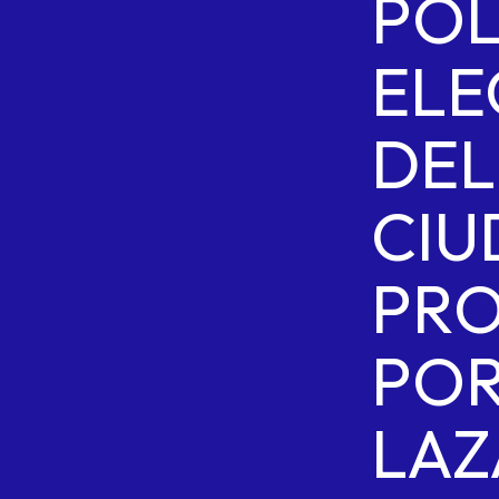
POL
ELE
DEL
CIU
PR
PO
LAZ