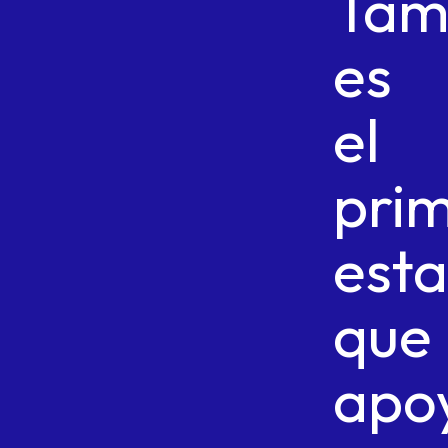
Tam
es
el
pri
est
que
apo