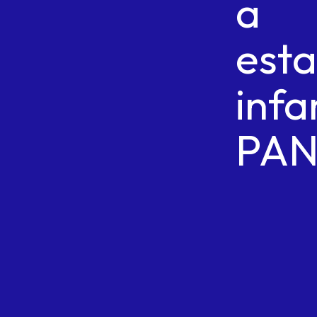
a
esta
infa
PA