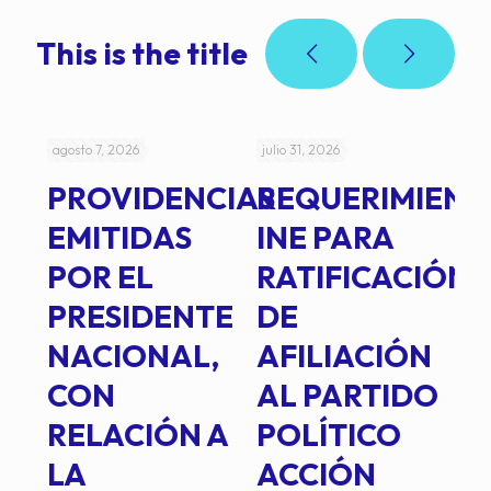
This is the title
agosto 7, 2026
julio 31, 2026
jul
PROVIDENCIAS
REQUERIMIENT
J
EMITIDAS
INE PARA
I
POR EL
RATIFICACIÓN
P
PRESIDENTE
DE
P
E
NACIONAL,
AFILIACIÓN
O
E
CON
AL PARTIDO
L
RELACIÓN A
POLÍTICO
R
TE
LA
ACCIÓN