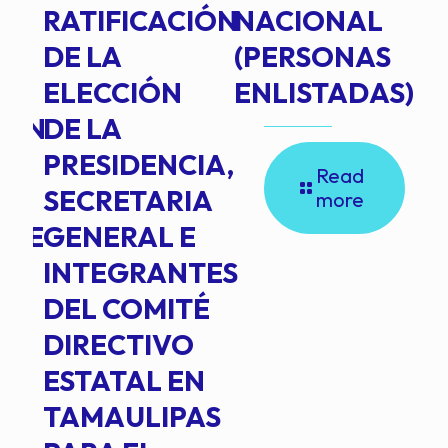
RATIFICACIÓN
NACIONAL
DE LA
(PERSONAS
ELECCIÓN
ENLISTADAS)
ION
DE LA
PRESIDENCIA,
Read
SECRETARIA
more
NTE
GENERAL E
INTEGRANTES
DEL COMITÉ
DIRECTIVO
ESTATAL EN
TAMAULIPAS