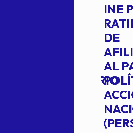
CEPE-TAM-
INE 
014-2026
RATI
L
APROBACIÓN
DE
VOTO EN
AFIL
TRANSITO
AL P
EXTRAORDINARIO
POLÍ
ACC
NAC
Read more
(PE