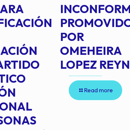
PARA
INCONFOR
FICACIÓN
PROMOVID
POR
IACIÓN
OMEHEIRA
ARTIDO
LOPEZ REY
TICO
IÓN
Read more
IONAL
RSONAS