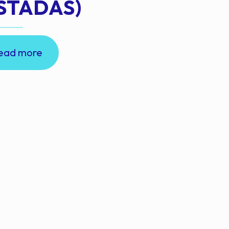
STADAS)
ead more