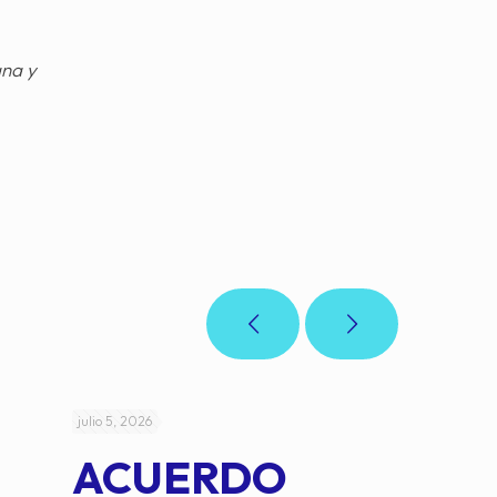
gna y
julio 5, 2026
julio 4, 2026
ACUERDO
AC