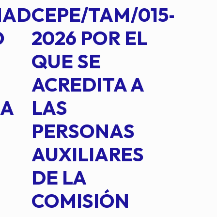
MAD
CEPE/TAM/015-
CEP
O
2026 POR EL
14B
QUE SE
MED
ACREDITA A
CUA
NA
LAS
SUS
PERSONAS
CO
AUXILIARES
IN
DE LA
2 D
COMISIÓN
FO