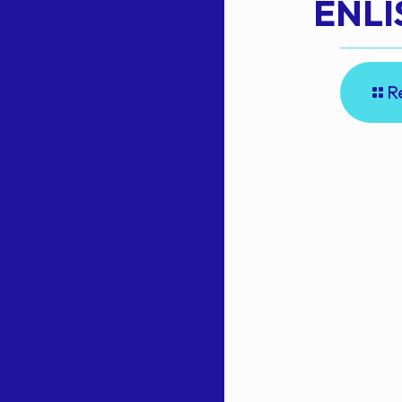
N
ENLI
R
E
A