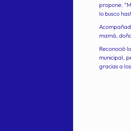
propone. “M
lo busco has
Acompañado d
mamá, doña 
Reconoció lo
municipal, p
gracias a l