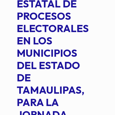
ESTATAL DE
INT
PROCESOS
DE 
ELECTORALES
COM
EN LOS
PE
MUNICIPIOS
DE 
DEL ESTADO
PLA
DE
OM
TAMAULIPAS,
LOP
PARA LA
JORNADA