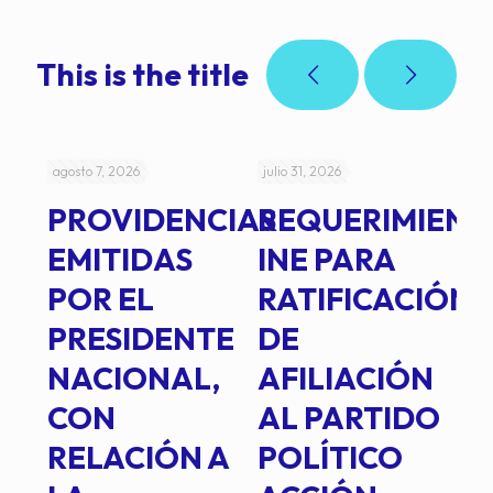
This is the title
agosto 7, 2026
julio 31, 2026
jul
PROVIDENCIAS
REQUERIMIENT
J
EMITIDAS
INE PARA
I
POR EL
RATIFICACIÓN
P
PRESIDENTE
DE
P
E
NACIONAL,
AFILIACIÓN
O
E
CON
AL PARTIDO
L
RELACIÓN A
POLÍTICO
R