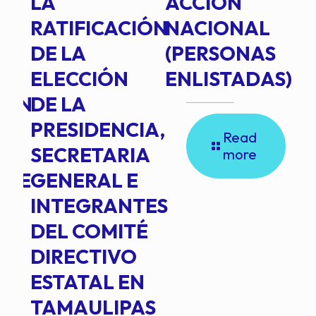
TE
LA
ACCIÓN
RATIFICACIÓN
NACIONAL
DE LA
(PERSONAS
ELECCIÓN
ENLISTADAS)
ION
DE LA
PRESIDENCIA,
Read
SECRETARIA
more
NTE
GENERAL E
INTEGRANTES
DEL COMITÉ
DIRECTIVO
ESTATAL EN
TAMAULIPAS