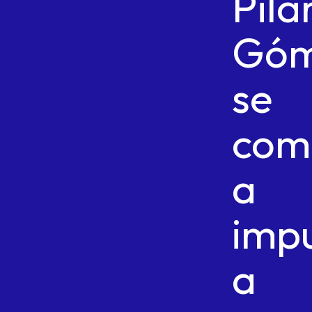
Pila
Gó
se
com
a
impu
a