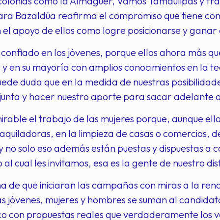
 colonias como la Almaguer, Vamos Tamaulipas y fr
ara Bazaldúa reafirma el compromiso que tiene con
 el apoyo de ellos como logre posicionarse y ganar en
confiado en los jóvenes, porque ellos ahora más q
 y en su mayoría con amplios conocimientos en la te
uede duda que en la medida de nuestras posibilidad
nta y hacer nuestro aporte para sacar adelante a n
rable el trabajo de las mujeres porque, aunque ellas
uiladoras, en la limpieza de casas o comercios, de
 y no solo eso además están puestas y dispuestas a c
al cual les invitamos, esa es la gente de nuestro dist
a de que iniciaran las campañas con miras a la ren
s jóvenes, mujeres y hombres se suman al candida
ico con propuestas reales que verdaderamente los v