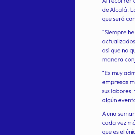
Al recorrer
de Alcalá, L
que será con
“Siempre he 
actualizados
así que no q
manera conju
“Es muy admi
empresas maq
sus labores;
algún evento 
A una seman
cada vez má
que es el ún