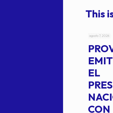
This is
julio 4, 2026
agosto 7, 2026
ACUERDO
PRO
5-
CEPE-TAM
EMIT
14BIS
EL
MEDIANTE EL
PRES
CUAL SE
NACI
SUSTITUYE
CON