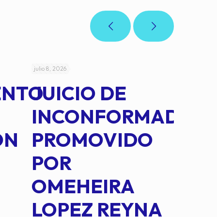
julio 8, 2026
julio 5, 2026
ENTO
JUICIO DE
AC
INCONFORMAD
CEP
ÓN
PROMOVIDO
202
POR
QUE
OMEHEIRA
ACR
LOPEZ REYNA
LAS