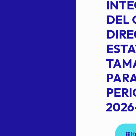
PLANILLA DE
INT
OMEHEIRA
DEL 
,
LOPEZ REYNA
DIRE
ESTA
TAM
Read more
L
PARA
PER
2026
R