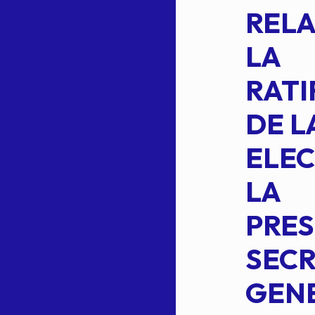
COMO
RELA
INTEGRANTE
LA
2 DE LA
RATI
FORMULA DE
DE L
INTEGRACION
ELEC
DE LA
LA
S
COMISION
PRES
PERMANENTE
SECR
DE LA
GENE