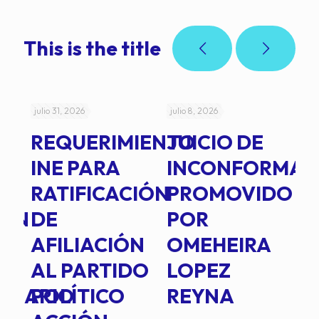
This is the title
julio 31, 2026
julio 8, 2026
jul
REQUERIMIENTO
JUICIO DE
A
-
INE PARA
INCONFORMAD
C
RATIFICACIÓN
PROMOVIDO
2
IÓN
DE
POR
Q
AFILIACIÓN
OMEHEIRA
A
AL PARTIDO
LOPEZ
L
INARIO
POLÍTICO
REYNA
P