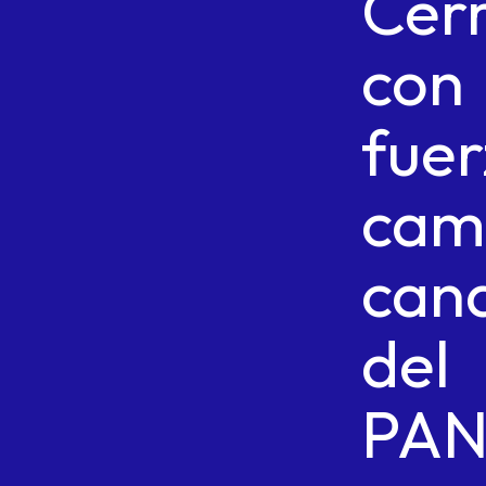
Cer
con
fuer
cam
can
del
PA