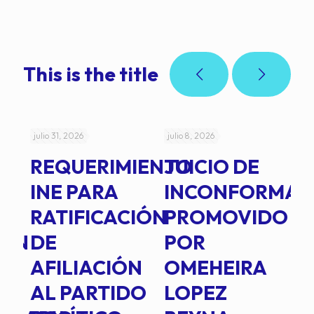
This is the title
julio 31, 2026
julio 8, 2026
jul
REQUERIMIENTO
JUICIO DE
A
-
INE PARA
INCONFORMAD
C
RATIFICACIÓN
PROMOVIDO
2
IÓN
DE
POR
Q
AFILIACIÓN
OMEHEIRA
A
AL PARTIDO
LOPEZ
L