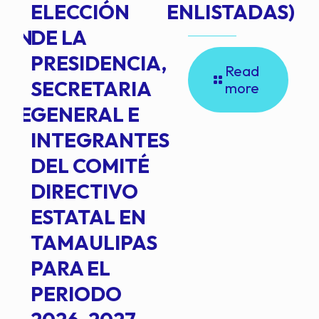
ELECCIÓN
ENLISTADAS)
ION
DE LA
PRESIDENCIA,
Read
SECRETARIA
more
NTE
GENERAL E
INTEGRANTES
DEL COMITÉ
DIRECTIVO
ESTATAL EN
TAMAULIPAS
PARA EL
PERIODO