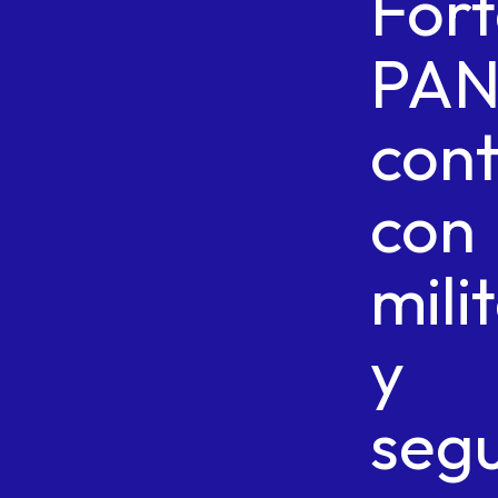
Fort
PA
con
con
mili
y
seg