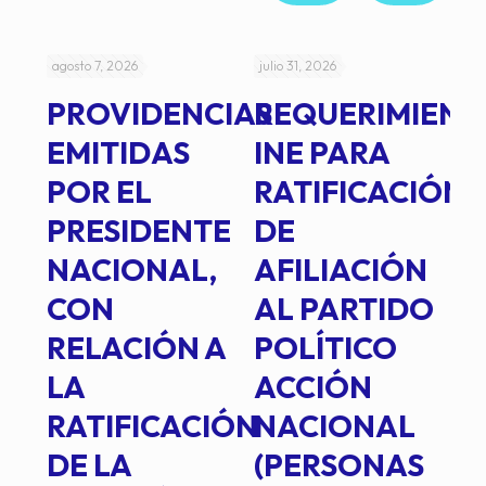
agosto 7, 2026
julio 31, 2026
jul
PROVIDENCIAS
REQUERIMIENT
J
EMITIDAS
INE PARA
I
POR EL
RATIFICACIÓN
P
PRESIDENTE
DE
P
E
NACIONAL,
AFILIACIÓN
O
E
CON
AL PARTIDO
L
RELACIÓN A
POLÍTICO
R
TE
LA
ACCIÓN
RATIFICACIÓN
NACIONAL
DE LA
(PERSONAS