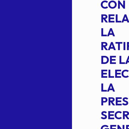
SUSTITUYE
CON
COMO
RELA
INTEGRANTE
LA
2 DE LA
RATI
FORMULA DE
DE L
INTEGRACION
ELEC
DE LA
LA
S
COMISION
PRES
PERMANENTE
SECR
DE LA
GENE