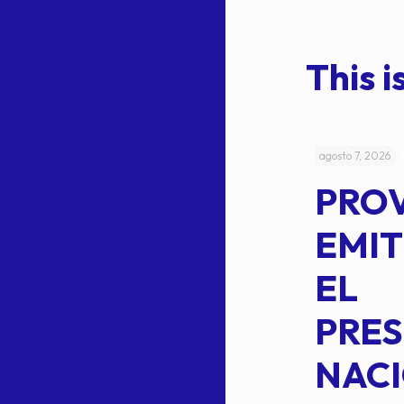
This is
julio 4, 2026
agosto 7, 2026
ACUERDO
PRO
5-
CEPE-TAM
EMIT
14BIS
EL
MEDIANTE EL
PRES
CUAL SE
NACI