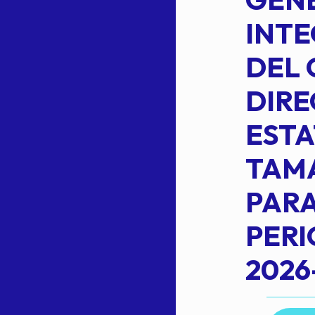
PLANILLA DE
INT
OMEHEIRA
DEL 
,
LOPEZ REYNA
DIRE
ESTA
TAM
Read more
L
PARA
PER
2026