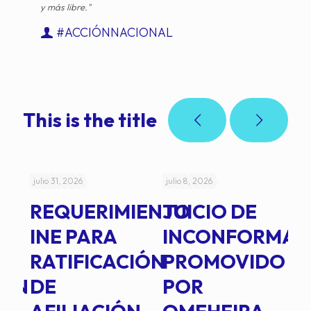
y más libre."
#ACCIÓNNACIONAL
This is the title
julio 31, 2026
julio 8, 2026
jul
REQUERIMIENTO
JUICIO DE
A
-
INE PARA
INCONFORMAD
C
RATIFICACIÓN
PROMOVIDO
2
IÓN
DE
POR
Q