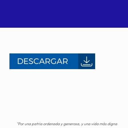
"Por una patria ordenada y generosa, y una vida más digna