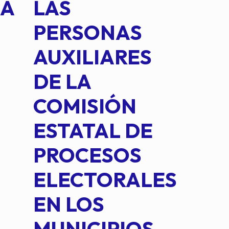
NA
LAS
SUS
PERSONAS
CO
AUXILIARES
IN
DE LA
2 D
COMISIÓN
FO
ESTATAL DE
INT
PROCESOS
DE 
ELECTORALES
COM
EN LOS
PE
MUNICIPIOS
DE 