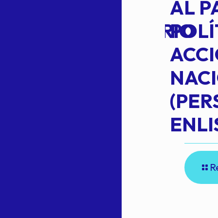
TRANSITO
AL P
EXTRAORDINARIO
POLÍ
ACC
NAC
Read more
(PE
N
ENLI
R
E