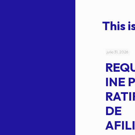
This is
julio 4, 2026
julio 31, 2026
ACUERDO
REQ
CEPE-TAM-
INE 
014-2026
RATI
L
APROBACIÓN
DE
VOTO EN
AFIL