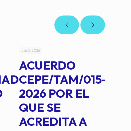
julio 5, 2026
julio 4, 2026
ACUERDO
AC
MAD
CEPE/TAM/015-
CEP
O
2026 POR EL
14B
QUE SE
MED
ACREDITA A
CUA