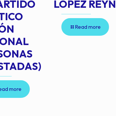
ARTIDO
LOPEZ REY
TICO
IÓN
Read more
IONAL
RSONAS
STADAS)
ead more