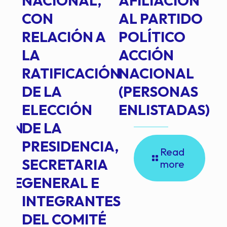
E
NACIONAL,
AFILIACIÓN
O
E
CON
AL PARTIDO
L
RELACIÓN A
POLÍTICO
R
TE
LA
ACCIÓN
RATIFICACIÓN
NACIONAL
DE LA
(PERSONAS
ELECCIÓN
ENLISTADAS)
ION
DE LA
PRESIDENCIA,
Read
SECRETARIA
more
NTE
GENERAL E
INTEGRANTES
DEL COMITÉ