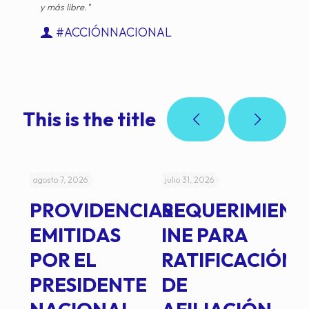
y más libre."
#ACCIÓNNACIONAL
This is the title
agosto 7, 2026
julio 31, 2026
jul
PROVIDENCIAS
REQUERIMIENT
J
EMITIDAS
INE PARA
I
POR EL
RATIFICACIÓN
P
PRESIDENTE
DE
P