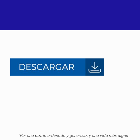
"Por una patria ordenada y generosa, y una vida más digna