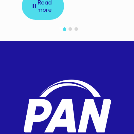
Read
more