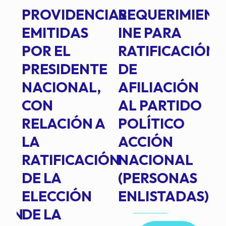
PROVIDENCIAS
REQUERIMIENT
J
EMITIDAS
INE PARA
I
POR EL
RATIFICACIÓN
P
PRESIDENTE
DE
P
E
NACIONAL,
AFILIACIÓN
O
E
CON
AL PARTIDO
L
RELACIÓN A
POLÍTICO
R
TE
LA
ACCIÓN
RATIFICACIÓN
NACIONAL
DE LA
(PERSONAS
ELECCIÓN
ENLISTADAS)
ION
DE LA