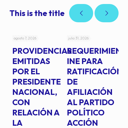
This is the title
agosto 7, 2026
julio 31, 2026
jul
PROVIDENCIAS
REQUERIMIENT
J
EMITIDAS
INE PARA
I
POR EL
RATIFICACIÓN
P
PRESIDENTE
DE
P
E
NACIONAL,
AFILIACIÓN
O
E
CON
AL PARTIDO
L
RELACIÓN A
POLÍTICO
R
TE
LA
ACCIÓN