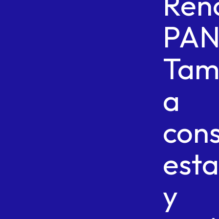
Ren
PA
Tam
a
cons
esta
y