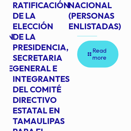
RATIFICACIÓN
NACIONAL
DE LA
(PERSONAS
ELECCIÓN
ENLISTADAS)
ION
DE LA
PRESIDENCIA,
Read
SECRETARIA
more
NTE
GENERAL E
INTEGRANTES
DEL COMITÉ
DIRECTIVO
ESTATAL EN
TAMAULIPAS