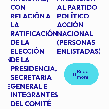
E
CON
AL PARTIDO
L
RELACIÓN A
POLÍTICO
R
TE
LA
ACCIÓN
RATIFICACIÓN
NACIONAL
DE LA
(PERSONAS
ELECCIÓN
ENLISTADAS)
ION
DE LA
PRESIDENCIA,
Read
SECRETARIA
more
NTE
GENERAL E
INTEGRANTES
DEL COMITÉ