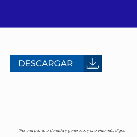
"Por una patria ordenada y generosa, y una vida más digna