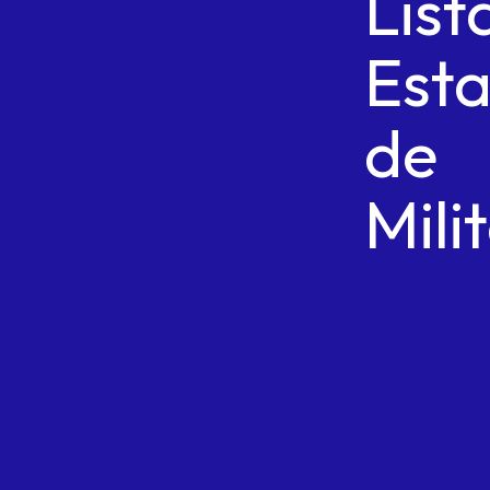
List
Esta
de
Mili