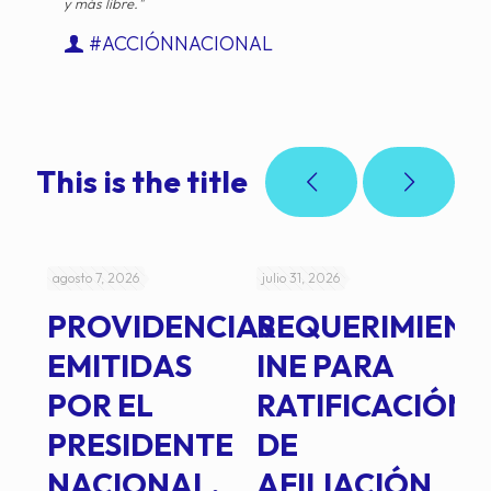
y más libre."
#ACCIÓNNACIONAL
This is the title
agosto 7, 2026
julio 31, 2026
jul
PROVIDENCIAS
REQUERIMIENT
J
EMITIDAS
INE PARA
I
POR EL
RATIFICACIÓN
P
PRESIDENTE
DE
P
E
NACIONAL,
AFILIACIÓN
O