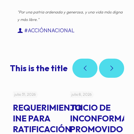
"Por una patria ordenada y generosa, y una vida más digna
y más libre."
#ACCIÓNNACIONAL
This is the title
julio 31, 2026
julio 8, 2026
jul
REQUERIMIENTO
JUICIO DE
A
-
INE PARA
INCONFORMAD
C
RATIFICACIÓN
PROMOVIDO
2