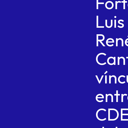
Fort
Luis
Ren
Can
vínc
ent
CD