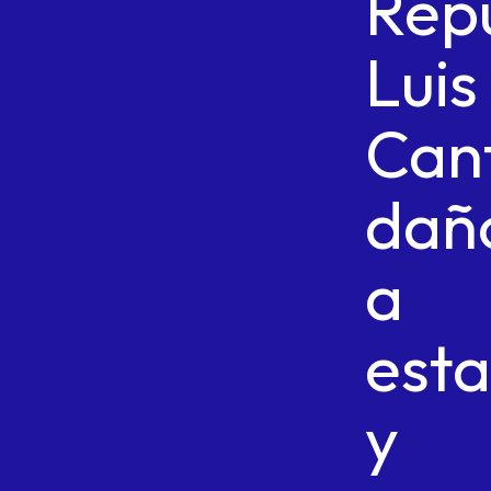
Rep
Luis
Can
dañ
a
est
y