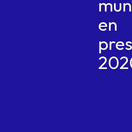
muni
en
pre
202