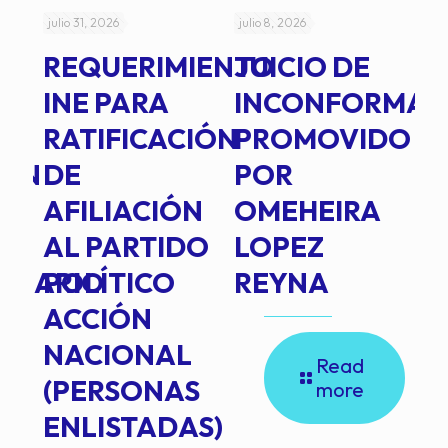
julio 31, 2026
julio 8, 2026
jul
REQUERIMIENTO
JUICIO DE
A
-
INE PARA
INCONFORMAD
C
RATIFICACIÓN
PROMOVIDO
2
IÓN
DE
POR
Q
AFILIACIÓN
OMEHEIRA
A
AL PARTIDO
LOPEZ
L
INARIO
POLÍTICO
REYNA
P
ACCIÓN
A
NACIONAL
D
Read
(PERSONAS
C
more
ENLISTADAS)
E