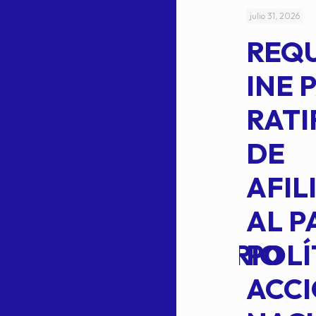
julio 4, 2026
julio 31, 2026
ACUERDO
REQ
CEPE-TAM-
INE 
014-2026
RATI
L
APROBACIÓN
DE
VOTO EN
AFIL
TRANSITO
AL P
EXTRAORDINARIO
POLÍ
ACC