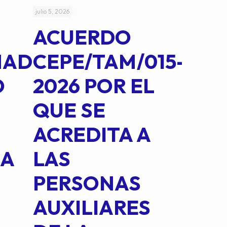
julio 5, 2026
julio 4, 2026
ACUERDO
AC
MAD
CEPE/TAM/015-
CEP
O
2026 POR EL
14B
QUE SE
MED
ACREDITA A
CUA
NA
LAS
SUS
PERSONAS
CO
AUXILIARES
IN