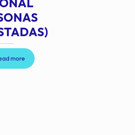
IONAL
RSONAS
STADAS)
ead more