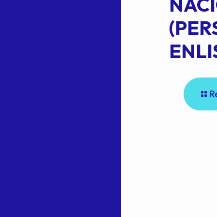
NAC
Read more
(PE
N
ENLI
R
E
A