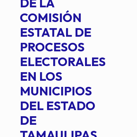
DE LA
2 D
COMISIÓN
FO
ESTATAL DE
INT
PROCESOS
DE 
ELECTORALES
COM
EN LOS
PE
MUNICIPIOS
DE 
DEL ESTADO
PLA
DE
OM
TAMAULIPAS,
LOP