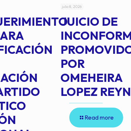
julio 8, 2026
UERIMIENTO
JUICIO DE
PARA
INCONFOR
FICACIÓN
PROMOVID
POR
IACIÓN
OMEHEIRA
ARTIDO
LOPEZ REY
TICO
IÓN
Read more