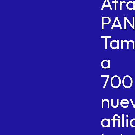
Atr
PA
Tam
a
700
nue
afil