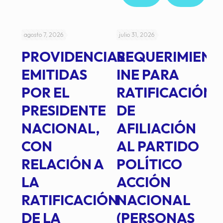
agosto 7, 2026
julio 31, 2026
jul
PROVIDENCIAS
REQUERIMIENT
J
EMITIDAS
INE PARA
I
POR EL
RATIFICACIÓN
P
PRESIDENTE
DE
P
E
NACIONAL,
AFILIACIÓN
O
E
CON
AL PARTIDO
L
RELACIÓN A
POLÍTICO
R
TE
LA
ACCIÓN
RATIFICACIÓN
NACIONAL
DE LA
(PERSONAS