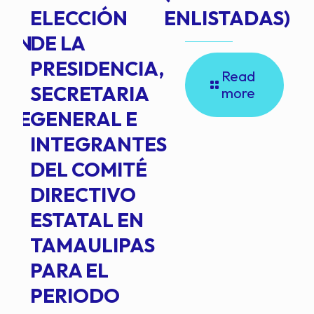
ELECCIÓN
ENLISTADAS)
ION
DE LA
PRESIDENCIA,
Read
SECRETARIA
more
NTE
GENERAL E
INTEGRANTES
DEL COMITÉ
DIRECTIVO
ESTATAL EN
TAMAULIPAS
PARA EL
PERIODO