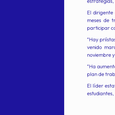
estrategias,
El dirigente
meses de tr
participar c
“Hay priísta
venido mar
noviembre y, 
“Ha aumenta
plan de trab
El líder est
estudiantes,