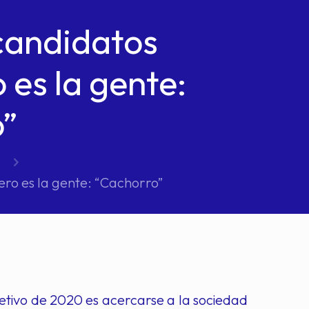
candidatos
 es la gente:
o”
ro es la gente: “Cachorro”
etivo de 2020 es acercarse a la sociedad