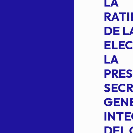
INTEGRANTE
LA
2 DE LA
RATI
FORMULA DE
DE L
INTEGRACION
ELEC
DE LA
LA
S
COMISION
PRES
PERMANENTE
SECR
DE LA
GENE
PLANILLA DE
INT
OMEHEIRA
DEL 