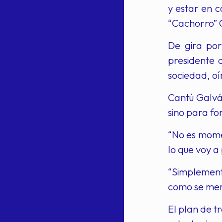
y estar en c
“Cachorro” C
De gira po
presidente 
sociedad, oír
Cantú Galvá
sino para fo
“No es momen
lo que voy a
“Simplement
como se mer
El plan de t