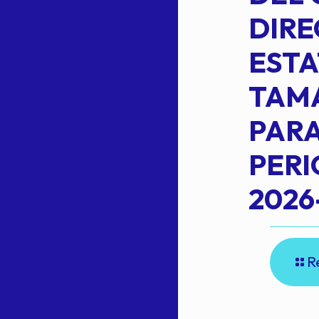
,
LOPEZ REYNA
DIRE
ESTA
TAM
Read more
L
PARA
PER
2026
R