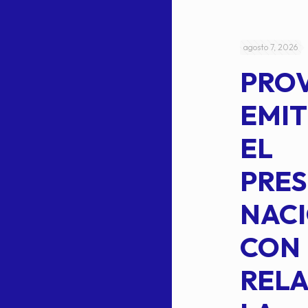
julio 4, 2026
agosto 7, 2026
ACUERDO
PRO
5-
CEPE-TAM
EMIT
14BIS
EL
MEDIANTE EL
PRES
CUAL SE
NACI
SUSTITUYE
CON
COMO
RELA