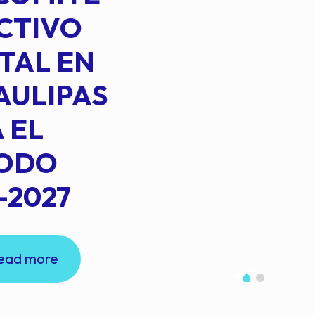
CTIVO
TAL EN
AULIPAS
 EL
IODO
-2027
ead more