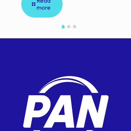
Read
more