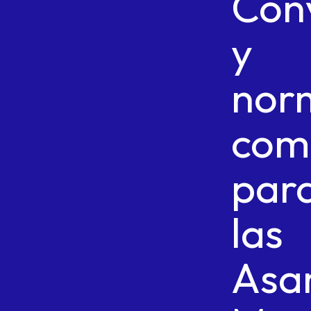
Con
y
nor
com
par
las
Asa