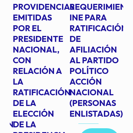
PROVIDENCIAS
REQUERIMIENT
J
EMITIDAS
INE PARA
I
POR EL
RATIFICACIÓN
P
PRESIDENTE
DE
P
E
NACIONAL,
AFILIACIÓN
O
E
CON
AL PARTIDO
L
RELACIÓN A
POLÍTICO
R
TE
LA
ACCIÓN
RATIFICACIÓN
NACIONAL
DE LA
(PERSONAS
ELECCIÓN
ENLISTADAS)
ION
DE LA