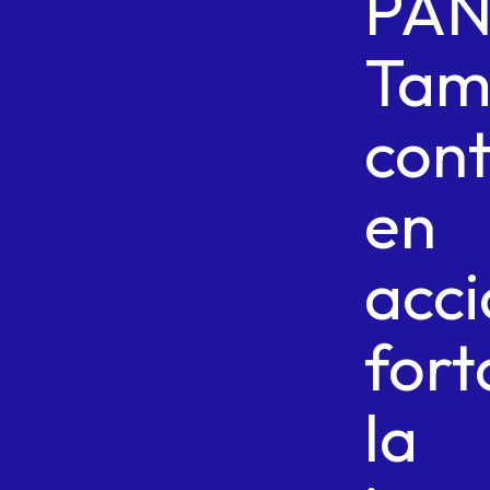
PA
Tam
cont
en
acci
fort
la