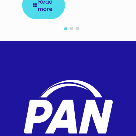
Read
more