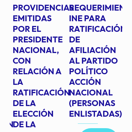
PROVIDENCIAS
REQUERIMIENT
J
EMITIDAS
INE PARA
I
POR EL
RATIFICACIÓN
P
PRESIDENTE
DE
P
E
NACIONAL,
AFILIACIÓN
O
E
CON
AL PARTIDO
L
RELACIÓN A
POLÍTICO
R
TE
LA
ACCIÓN
RATIFICACIÓN
NACIONAL
DE LA
(PERSONAS
ELECCIÓN
ENLISTADAS)
ION
DE LA