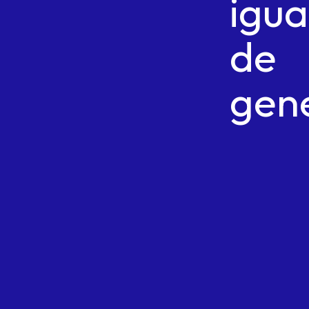
igu
de
gen