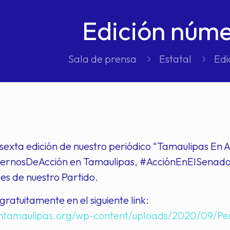
Edición núme
Sala de prensa
Estatal
Edi
sexta edición de nuestro periódico “Tamaulipas En
iernosDeAcción en Tamaulipas, #AcciónEnElSenado
des de nuestro Partido.
ratuitamente en el siguiente link:
antamaulipas.org/wp-content/uploads/2020/09/Per