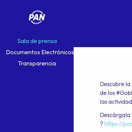
Sala de prensa
Documentos Electrónicos
Transparencia
Descubre la 
de los #Gob
las activida
Descárgala g
?
https://p