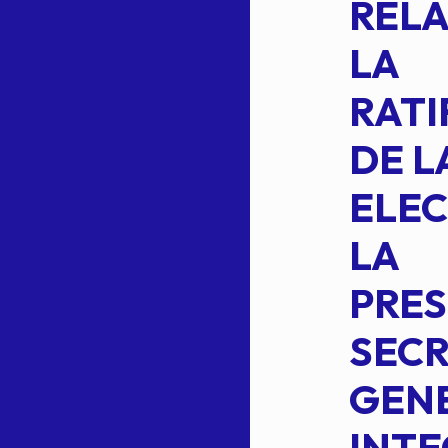
COMO
RELA
INTEGRANTE
LA
2 DE LA
RATI
FORMULA DE
DE L
INTEGRACION
ELEC
DE LA
LA
S
COMISION
PRES
PERMANENTE
SECR
DE LA
GENE
PLANILLA DE
INT