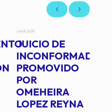
julio 8, 2026
julio 5, 2026
ENTO
JUICIO DE
AC
INCONFORMAD
CEP
ÓN
PROMOVIDO
202
POR
QUE
OMEHEIRA
ACR
LOPEZ REYNA
LAS