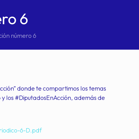
ro 6
ción número 6
 Acción” donde te compartimos los temas
 y los #DiputadosEnAcción, además de
iodico-6-D.pdf