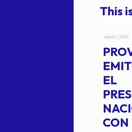
This is
julio 4, 2026
agosto 7, 2026
ACUERDO
PRO
5-
CEPE-TAM
EMIT
14BIS
EL
MEDIANTE EL
PRES
CUAL SE
NACI
SUSTITUYE
CON