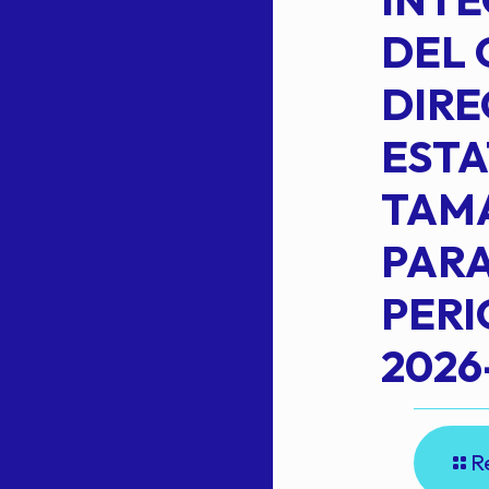
OMEHEIRA
DEL 
,
LOPEZ REYNA
DIRE
ESTA
TAM
Read more
L
PARA
PER
2026
R