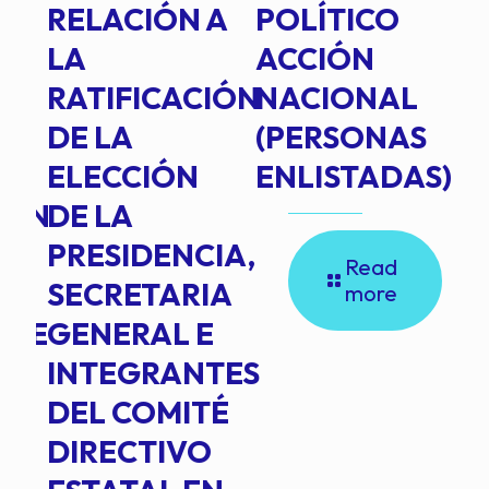
RELACIÓN A
POLÍTICO
R
TE
LA
ACCIÓN
RATIFICACIÓN
NACIONAL
DE LA
(PERSONAS
ELECCIÓN
ENLISTADAS)
ION
DE LA
PRESIDENCIA,
Read
SECRETARIA
more
NTE
GENERAL E
INTEGRANTES
DEL COMITÉ
DIRECTIVO