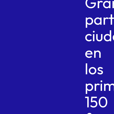
Gra
part
ciu
en
los
pri
150