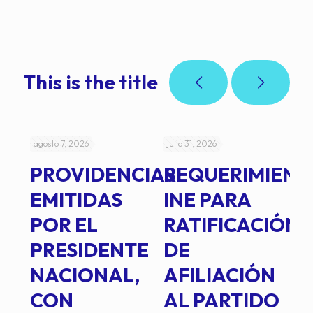
This is the title
agosto 7, 2026
julio 31, 2026
jul
PROVIDENCIAS
REQUERIMIENT
J
EMITIDAS
INE PARA
I
POR EL
RATIFICACIÓN
P
PRESIDENTE
DE
P
E
NACIONAL,
AFILIACIÓN
O
E
CON
AL PARTIDO
L