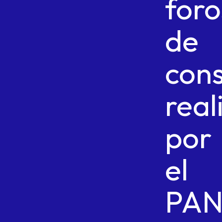
foro
de
cons
real
por
el
PA