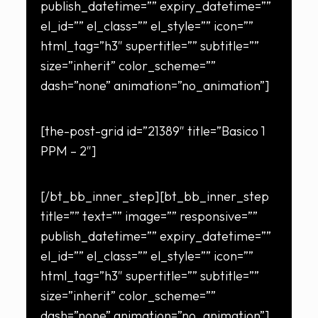
publish_datetime=”” expiry_datetime=””
el_id=”” el_class=”” el_style=”” icon=””
html_tag=”h3″ supertitle=”” subtitle=””
size=”inherit” color_scheme=””
dash=”none” animation=”no_animation”]
[the-post-grid id=”21389″ title=”Basico 1
PPM – 2″]
[/bt_bb_inner_step][bt_bb_inner_step
title=”” text=”” image=”” responsive=””
publish_datetime=”” expiry_datetime=””
el_id=”” el_class=”” el_style=”” icon=””
html_tag=”h3″ supertitle=”” subtitle=””
size=”inherit” color_scheme=””
dash=”none” animation=”no_animation”]