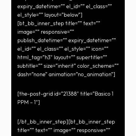
expiry_datetime=”” el_id=”” el_class=””
el_style=”” layout=”below”]
[bt_bb_inner_step title=”” text=””
image=”” responsive=””
publish_datetime=”” expiry_datetime=””
el_id=”” el_class=”” el_style=”” icon=””
html_tag=”h3″ layout=”” supertitle=””
subtitle=”” size=”inherit” color_scheme=””
dash=”none” animation=”no_animation”]
[the-post-grid id=”21388″ title=”Basico 1
PPM – 1″]
[/bt_bb_inner_step][bt_bb_inner_step
title=”” text=”” image=”” responsive=””