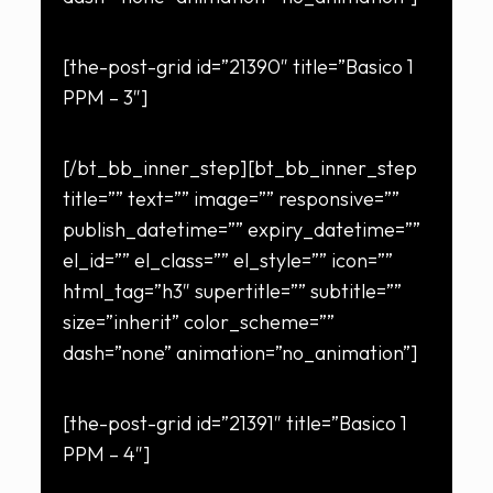
[the-post-grid id=”21390″ title=”Basico 1
PPM – 3″]
[/bt_bb_inner_step][bt_bb_inner_step
title=”” text=”” image=”” responsive=””
publish_datetime=”” expiry_datetime=””
el_id=”” el_class=”” el_style=”” icon=””
html_tag=”h3″ supertitle=”” subtitle=””
size=”inherit” color_scheme=””
dash=”none” animation=”no_animation”]
[the-post-grid id=”21391″ title=”Basico 1
PPM – 4″]