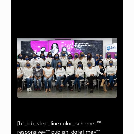
[bt_bb_step_line color_scheme=””
responsive=”” publish_datetime=””