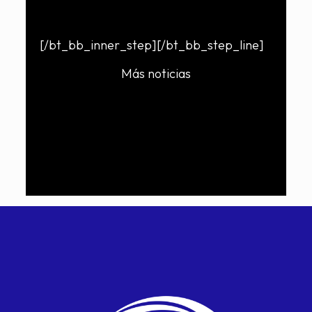
[/bt_bb_inner_step][/bt_bb_step_line]
Más noticias