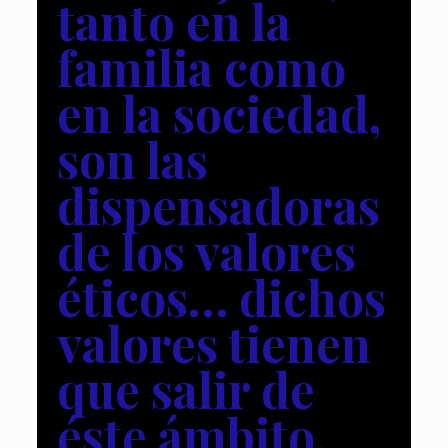
tanto en la
familia como
en la sociedad,
son las
dispensadoras
de los valores
éticos… dichos
valores tienen
que salir de
éste ámbito,