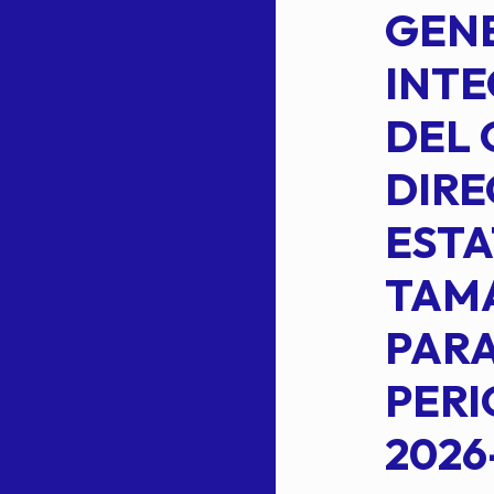
DE LA
GENE
PLANILLA DE
INT
OMEHEIRA
DEL 
,
LOPEZ REYNA
DIRE
ESTA
TAM
Read more
L
PARA
PER
2026