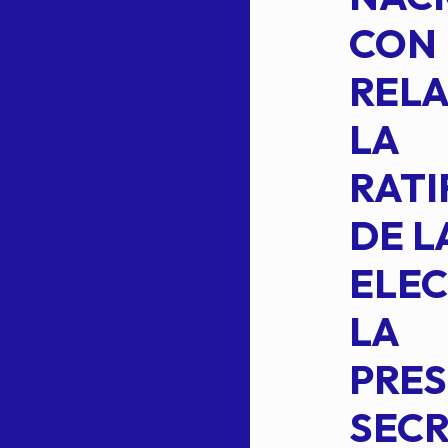
SUSTITUYE
CON
COMO
RELA
INTEGRANTE
LA
2 DE LA
RATI
FORMULA DE
DE L
INTEGRACION
ELEC
DE LA
LA
S
COMISION
PRES
PERMANENTE
SECR