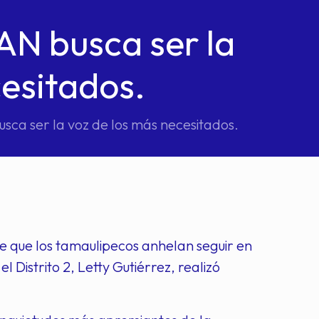
AN busca ser la
cesitados.
usca ser la voz de los más necesitados.
de que los tamaulipecos anhelan seguir en
 Distrito 2, Letty Gutiérrez, realizó