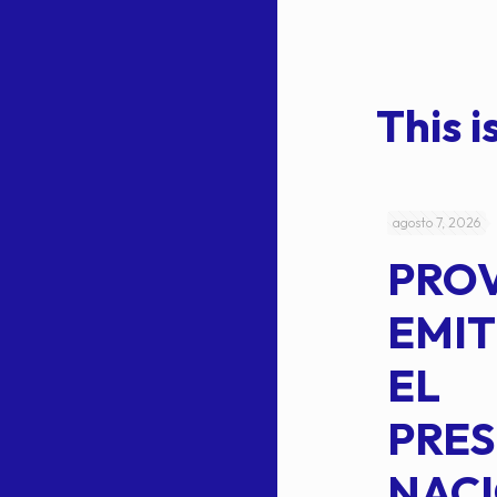
This is
julio 4, 2026
agosto 7, 2026
ACUERDO
PRO
5-
CEPE-TAM
EMIT
14BIS
EL
MEDIANTE EL
PRES
CUAL SE
NACI