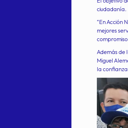
El objetivo 
ciudadanía. 
“En Acción N
mejores serv
compromiso a
Además de lo
Miguel Alem
la confianza