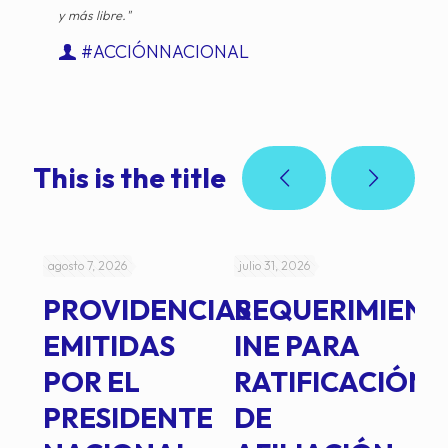
y más libre."
#ACCIÓNNACIONAL
This is the title
agosto 7, 2026
julio 31, 2026
jul
PROVIDENCIAS
REQUERIMIENT
J
EMITIDAS
INE PARA
I
POR EL
RATIFICACIÓN
P
PRESIDENTE
DE
P