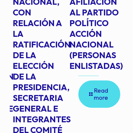
E
NACIONAL,
AFILIACIÓN
O
E
CON
AL PARTIDO
L
RELACIÓN A
POLÍTICO
R
TE
LA
ACCIÓN
RATIFICACIÓN
NACIONAL
DE LA
(PERSONAS
ELECCIÓN
ENLISTADAS)
ION
DE LA
PRESIDENCIA,
Read
SECRETARIA
more
NTE
GENERAL E
INTEGRANTES
DEL COMITÉ