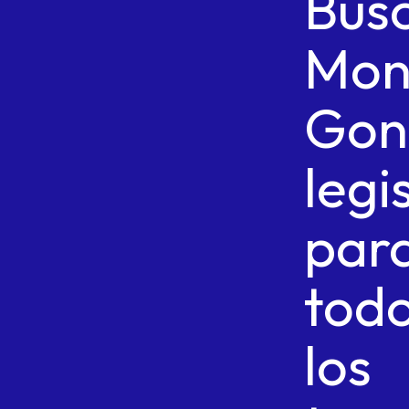
Bus
Mon
Gon
legi
par
tod
los