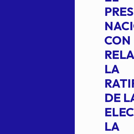
MEDIANTE EL
PRES
CUAL SE
NACI
SUSTITUYE
CON
COMO
RELA
INTEGRANTE
LA
2 DE LA
RATI
FORMULA DE
DE L
INTEGRACION
ELEC
DE LA
LA