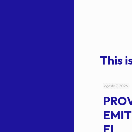
This is
julio 4, 2026
agosto 7, 2026
ACUERDO
PRO
5-
CEPE-TAM
EMIT
14BIS
EL