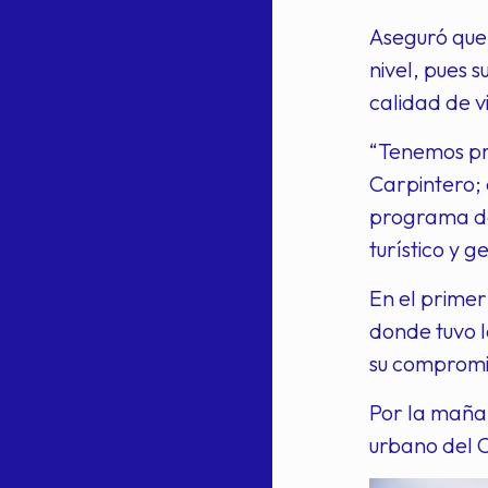
Aseguró que 
nivel, pues
calidad de v
“Tenemos pr
Carpintero; 
programa de 
turístico y g
En el primer
donde tuvo l
su compromi
Por la mañan
urbano del 