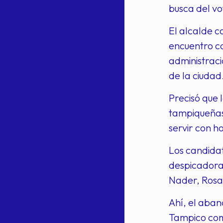
busca del vot
El alcalde 
encuentro co
administraci
de la ciudad
Precisó que 
tampiqueñas
servir con h
Los candidat
despicadora
Nader, Rosa
Ahí, el aban
Tampico como