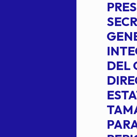
S
COMISION
PRES
PERMANENTE
SECR
DE LA
GENE
PLANILLA DE
INT
OMEHEIRA
DEL 
,
LOPEZ REYNA
DIRE
ESTA
TAM
Read more
L
PARA