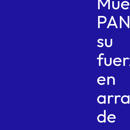
Mue
PA
su
fuer
en
arr
de