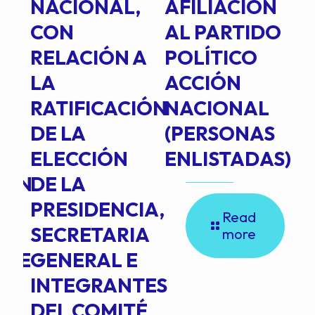
E
NACIONAL,
AFILIACIÓN
O
E
CON
AL PARTIDO
L
RELACIÓN A
POLÍTICO
R
TE
LA
ACCIÓN
RATIFICACIÓN
NACIONAL
DE LA
(PERSONAS
ELECCIÓN
ENLISTADAS)
ION
DE LA
PRESIDENCIA,
Read
SECRETARIA
more
NTE
GENERAL E
INTEGRANTES
DEL COMITÉ