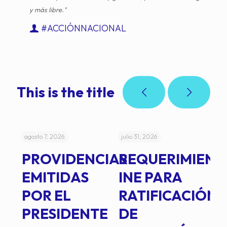
y más libre."
#ACCIÓNNACIONAL
This is the title
agosto 7, 2026
julio 31, 2026
jul
PROVIDENCIAS
REQUERIMIENT
J
EMITIDAS
INE PARA
I
POR EL
RATIFICACIÓN
P
PRESIDENTE
DE
P