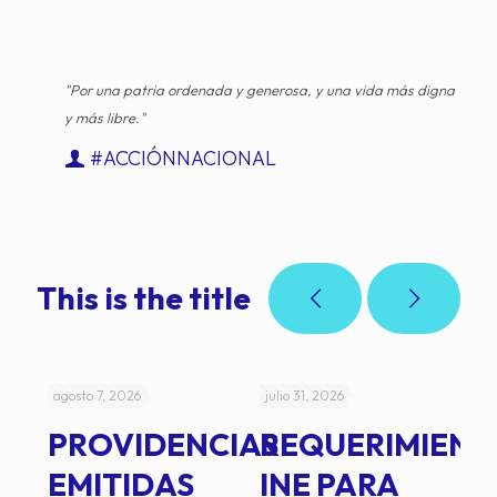
"Por una patria ordenada y generosa, y una vida más digna
y más libre."
#ACCIÓNNACIONAL
This is the title
agosto 7, 2026
julio 31, 2026
jul
PROVIDENCIAS
REQUERIMIENT
J
EMITIDAS
INE PARA
I