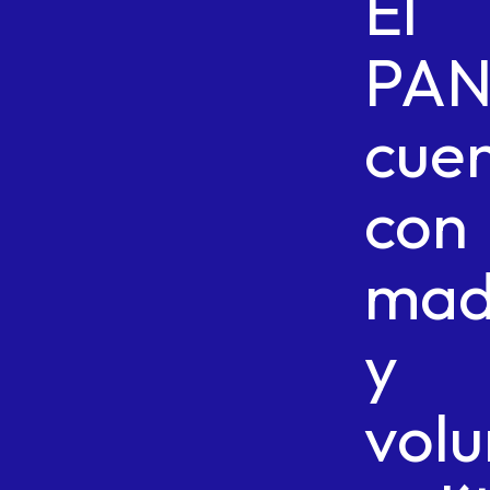
El
PA
cue
con
mad
y
vol