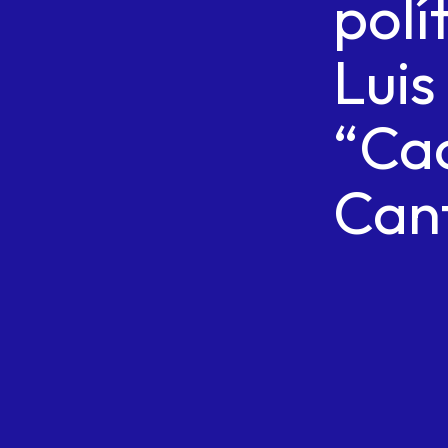
polí
Luis
“Ca
Can