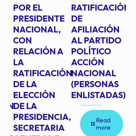
POR EL
RATIFICACIÓN
P
PRESIDENTE
DE
P
E
NACIONAL,
AFILIACIÓN
O
E
CON
AL PARTIDO
L
RELACIÓN A
POLÍTICO
R
TE
LA
ACCIÓN
RATIFICACIÓN
NACIONAL
DE LA
(PERSONAS
ELECCIÓN
ENLISTADAS)
ION
DE LA
PRESIDENCIA,
Read
SECRETARIA
more