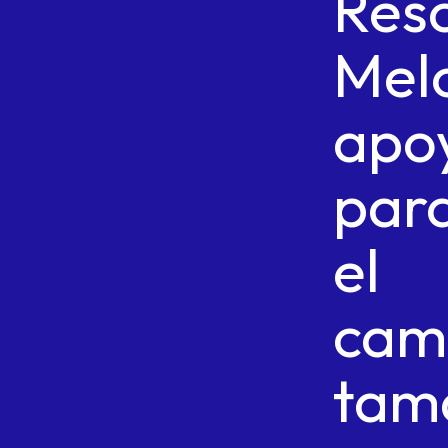
Res
Mel
apo
par
el
cam
tam