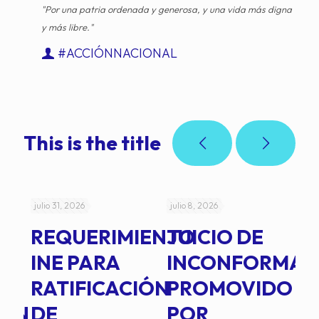
"Por una patria ordenada y generosa, y una vida más digna
y más libre."
#ACCIÓNNACIONAL
This is the title
julio 31, 2026
julio 8, 2026
jul
REQUERIMIENTO
JUICIO DE
A
-
INE PARA
INCONFORMAD
C
RATIFICACIÓN
PROMOVIDO
2
IÓN
DE
POR
Q