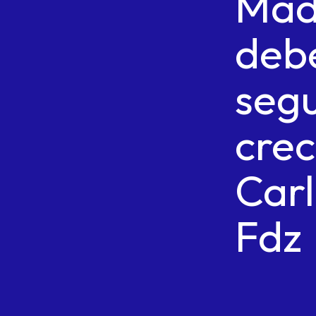
Mad
deb
segu
crec
Car
Fdz