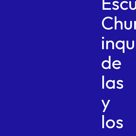
Esc
Chu
inqu
de
las
y
los