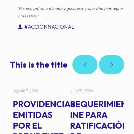
"Por una patria ordenada y generosa, y una vida más digna
y más libre."
#ACCIÓNNACIONAL
This is the title
agosto 7, 2026
julio 31, 2026
jul
PROVIDENCIAS
REQUERIMIENT
J
EMITIDAS
INE PARA
I
POR EL
RATIFICACIÓN
P