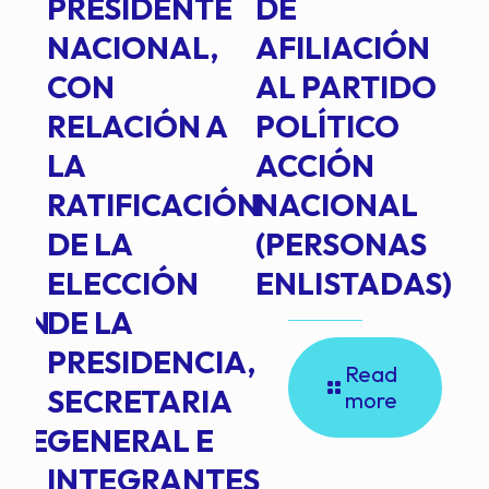
PRESIDENTE
DE
P
E
NACIONAL,
AFILIACIÓN
O
E
CON
AL PARTIDO
L
RELACIÓN A
POLÍTICO
R
TE
LA
ACCIÓN
RATIFICACIÓN
NACIONAL
DE LA
(PERSONAS
ELECCIÓN
ENLISTADAS)
ION
DE LA
PRESIDENCIA,
Read
SECRETARIA
more
NTE
GENERAL E
INTEGRANTES