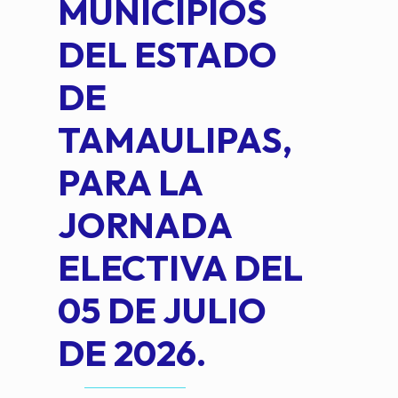
MUNICIPIOS
DE 
DEL ESTADO
PLA
DE
OM
TAMAULIPAS,
LOP
PARA LA
JORNADA
ELECTIVA DEL
05 DE JULIO
DE 2026.