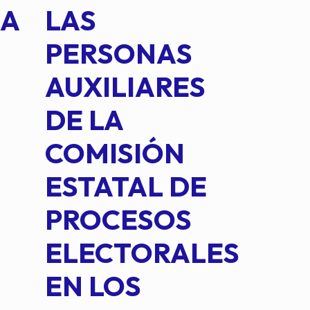
NA
LAS
SUS
PERSONAS
CO
AUXILIARES
IN
DE LA
2 D
COMISIÓN
FO
ESTATAL DE
INT
PROCESOS
DE 
ELECTORALES
COM
EN LOS
PE