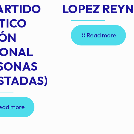
ARTIDO
LOPEZ REY
TICO
IÓN
Read more
IONAL
RSONAS
STADAS)
ead more