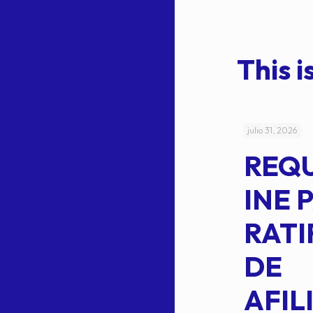
This is
julio 4, 2026
julio 31, 2026
ACUERDO
REQ
CEPE-TAM-
INE 
014-2026
RATI
L
APROBACIÓN
DE
VOTO EN
AFIL