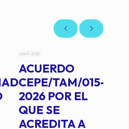
julio 5, 2026
julio 4, 2026
ACUERDO
AC
MAD
CEPE/TAM/015-
CEP
O
2026 POR EL
14B
QUE SE
MED
ACREDITA A
CUA