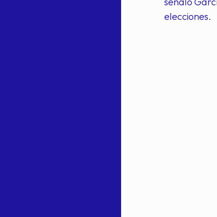
señaló Garcí
elecciones.