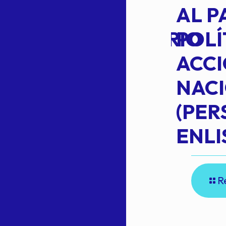
TRANSITO
AL P
EXTRAORDINARIO
POLÍ
ACC
NAC
Read more
(PE
N
ENLI
R
E