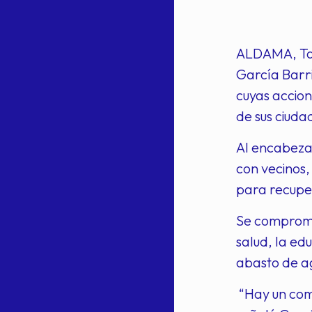
ALDAMA, Tam
García Barr
cuyas accion
de sus ciuda
Al encabezar
con vecinos,
para recupe
Se compromet
salud, la ed
abasto de ag
“Hay un comp