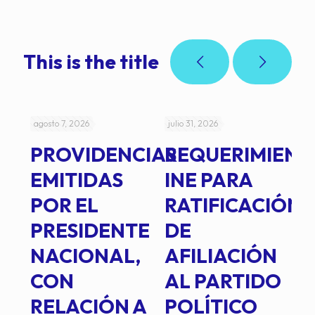
This is the title
agosto 7, 2026
julio 31, 2026
jul
PROVIDENCIAS
REQUERIMIENT
J
EMITIDAS
INE PARA
I
POR EL
RATIFICACIÓN
P
PRESIDENTE
DE
P
E
NACIONAL,
AFILIACIÓN
O
E
CON
AL PARTIDO
L
RELACIÓN A
POLÍTICO
R