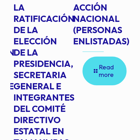
TE
LA
ACCIÓN
RATIFICACIÓN
NACIONAL
DE LA
(PERSONAS
ELECCIÓN
ENLISTADAS)
ION
DE LA
PRESIDENCIA,
Read
SECRETARIA
more
NTE
GENERAL E
INTEGRANTES
DEL COMITÉ
DIRECTIVO
ESTATAL EN